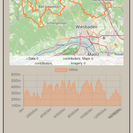
Leaflet
| Data ©
OpenStreetMap
contributors, Maps ©
OpenStreetMap
contributors,
CC-BY-SA
, Imagery ©
Mapbox