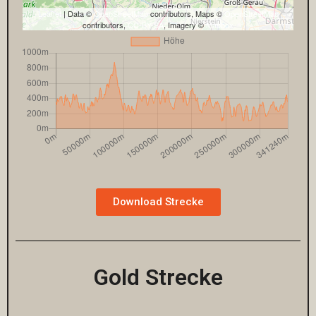
Leaflet
| Data ©
OpenStreetMap
contributors, Maps ©
OpenStreetMap
contributors,
CC-BY-SA
, Imagery ©
Mapbox
Download Strecke
Gold Strecke