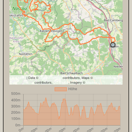
Leaflet
| Data ©
OpenStreetMap
contributors, Maps ©
OpenStreetMap
contributors,
CC-BY-SA
, Imagery ©
Mapbox