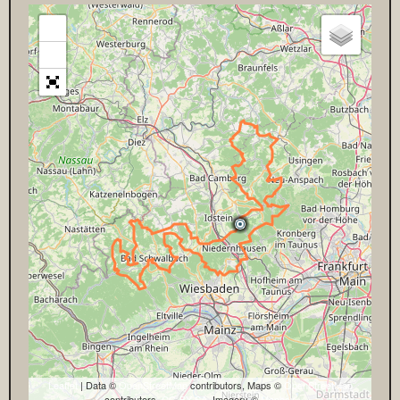
+
−
Leaflet
| Data ©
OpenStreetMap
contributors, Maps ©
OpenStreetMap
contributors,
CC-BY-SA
, Imagery ©
Mapbox