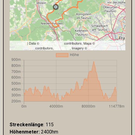
Leaflet
| Data ©
OpenStreetMap
contributors, Maps ©
OpenStreetMap
contributors,
CC-BY-SA
, Imagery ©
Mapbox
Streckenlänge
: 115
Höhenmeter:
2400hm