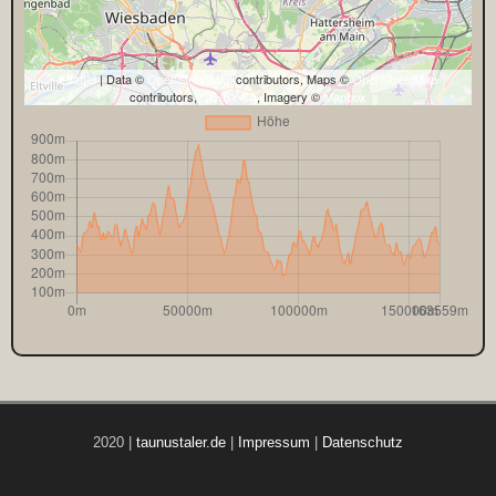
Leaflet
| Data ©
OpenStreetMap
contributors, Maps ©
OpenStreetMap
contributors,
CC-BY-SA
, Imagery ©
Mapbox
2020 |
taunustaler.de
|
Impressum
|
Datenschutz